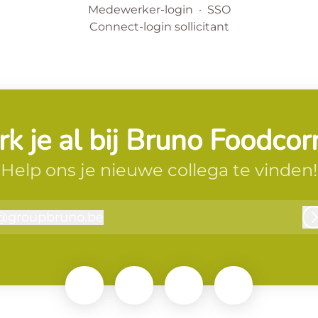
Medewerker-login
·
SSO
Connect-login sollicitant
k je al bij Bruno Foodcor
Help ons je nieuwe collega te vinden!
@
groupbruno.be
groupbruno.be